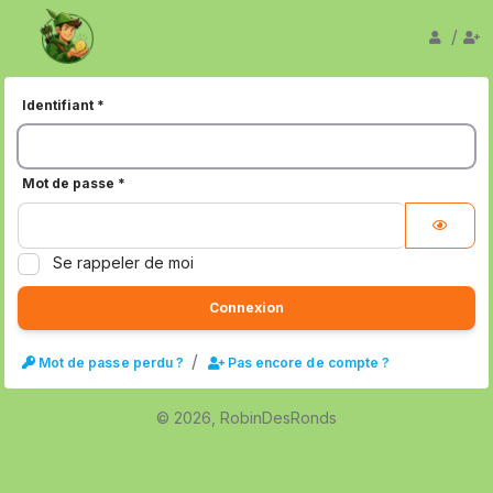
/
connex
in
Identifiant
*
Mot de passe
*
Affiche
Se rappeler de moi
Connexion
i
/
Mot de passe perdu ?
Pas encore de compte ?
n
s
c
©
2026, RobinDesRonds
r
i
p
t
i